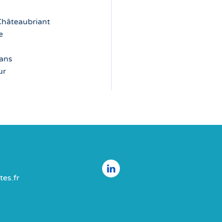
 Châteaubriant
e
Mans
ur
es.fr