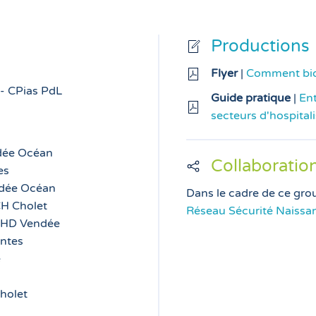
Productions
Flyer
|
Comment bio-
 - CPias PdL
Guide pratique
|
Ent
secteurs d'hospital
ndée Océan
Collaboratio
es
endée Océan
Dans le cadre de ce grou
CH Cholet
Réseau Sécurité Naissa
 CHD Vendée
antes
e
holet