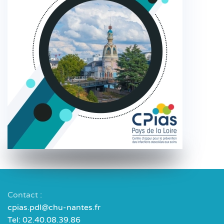
Contact :
cpias.pdl@chu-nantes.fr
Tel: 02.40.08.39.86