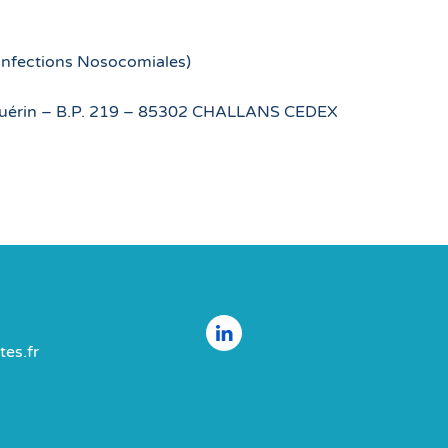
 Infections Nosocomiales)
 Guérin – B.P. 219 – 85302 CHALLANS CEDEX
es.fr