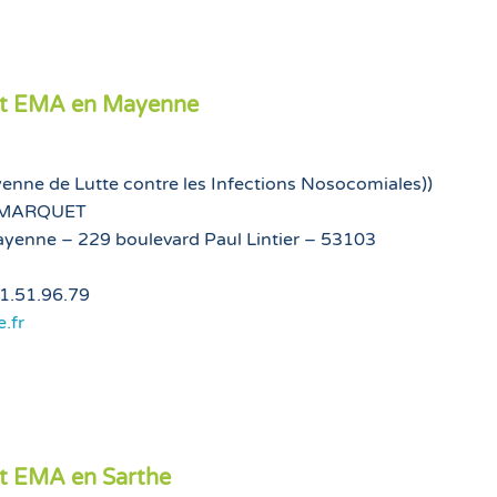
et EMA en Mayenne
nne de Lutte contre les Infections Nosocomiales))
ie MARQUET
ayenne – 229 boulevard Paul Lintier – 53103
21.51.96.79
.fr
et EMA en Sarthe