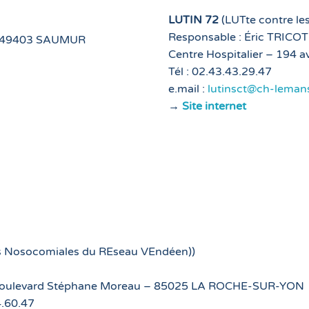
LUTIN 72
(LUTte contre le
Responsable : Éric TRICOT
 – 49403 SAUMUR
Centre Hospitalier – 194
Tél : 02.43.43.29.47
e.mail :
lutinsct@ch-lemans
→
Site internet
ons Nosocomiales du REseau VEndéen))
 – Boulevard Stéphane Moreau – 85025 LA ROCHE-SUR-YON
4.60.47