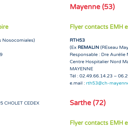
Mayenne (53)
ire
Flyer contacts EMH 
ns Nosocomiales)
RTH53
(Ex
REMALIN
(REseau Maye
 9
Responsable : Dre Aurél
Centre Hospitalier Nord M
MAYENNE
Tél : 02.49.66.14.23 – 06.
e.mail :
rth53@ch-mayenne
Sarthe (72)
9325 CHOLET CEDEX
Flyer contacts EMH 